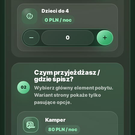
Dzieci do 4
0 PLN / noc
Czym przyjeżdżasz /
gdzie śpisz?
Wybierz główny element pobytu.
02
Wariant strony pokaże tylko
pasujące opcje.
Kamper
80 PLN / noc