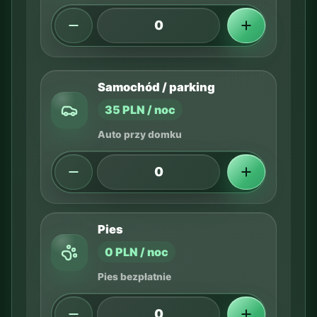
Samochód / parking
35 PLN / noc
Auto przy domku
Pies
0 PLN / noc
Pies bezpłatnie