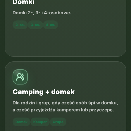
Domki
Domki 2-, 3- i 4-osobowe.
2-os.
3-os.
4-os.
Camping + domek
Dla rodzin i grup, gdy część osób śpi w domku,
a część przyjeżdża kamperem lub przyczepą.
Domek
Kamper
Grupa