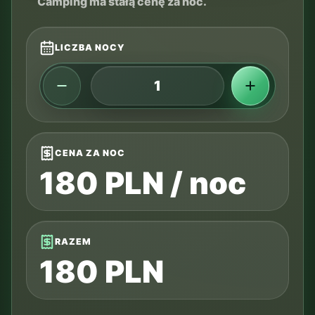
Camping ma stałą cenę za noc.
LICZBA NOCY
CENA ZA NOC
180 PLN / noc
RAZEM
180 PLN