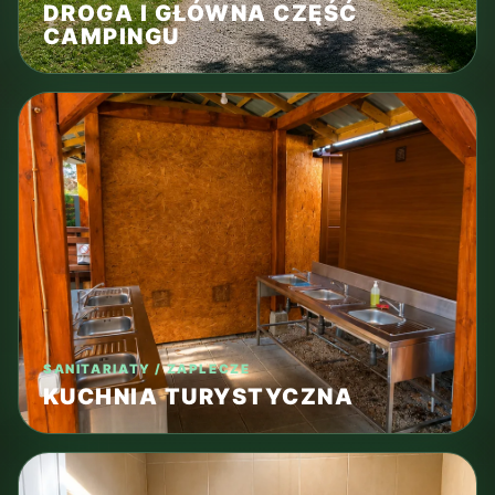
DROGA I GŁÓWNA CZĘŚĆ
CAMPINGU
SANITARIATY / ZAPLECZE
KUCHNIA TURYSTYCZNA