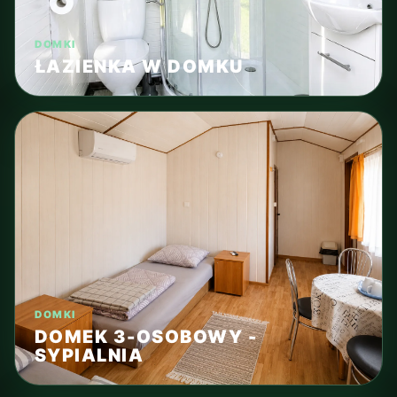
DOMKI
ŁAZIENKA W DOMKU
DOMKI
DOMEK 3-OSOBOWY -
SYPIALNIA