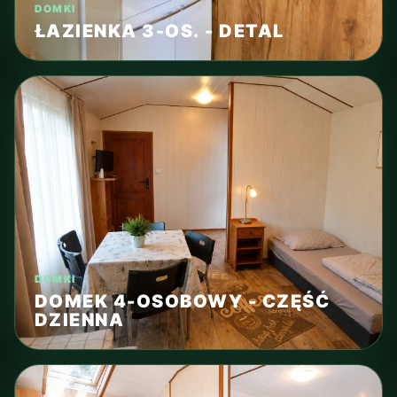
DOMKI
ŁAZIENKA 3-OS. - DETAL
DOMKI
DOMEK 4-OSOBOWY - CZĘŚĆ
DZIENNA