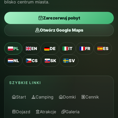
blisko centrum miasta.
Zarezerwuj pobyt
Otwórz Google Maps
PL
EN
DE
IT
FR
ES
NL
CS
SK
SV
SZYBKIE LINKI
Start
Camping
Domki
Cennik
Dojazd
Atrakcje
Galeria