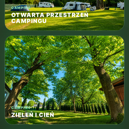
CAMPING
OTWARTA PRZESTRZEŃ
CAMPINGU
CAMPING
ZIELEŃ I CIEŃ