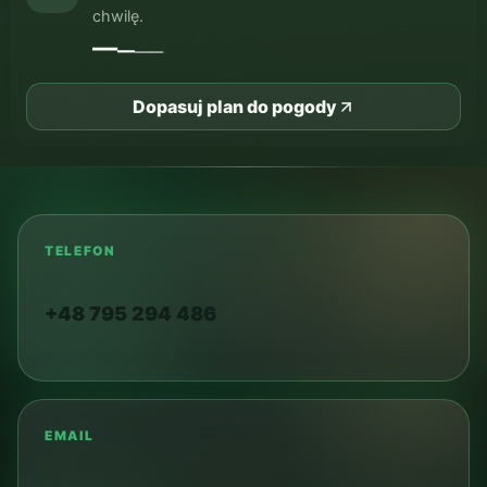
chwilę.
—
—
—
—
Dopasuj plan do pogody
TELEFON
+48 795 294 486
EMAIL