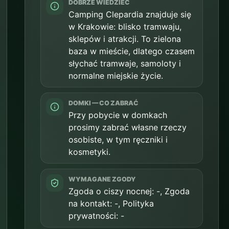
DOBRZE WIEDZIEĆ
Camping Clepardia znajduje się
w Krakowie: blisko tramwaju,
sklepów i atrakcji. To zielona
baza w mieście, dlatego czasem
słychać tramwaje, samoloty i
normalne miejskie życie.
DOMKI — CO ZABRAĆ
Przy pobycie w domkach
prosimy zabrać własne rzeczy
osobiste, w tym ręczniki i
kosmetyki.
WYMAGANE ZGODY
Zgoda o ciszy nocnej: -, Zgoda
na kontakt: -, Polityka
prywatności: -