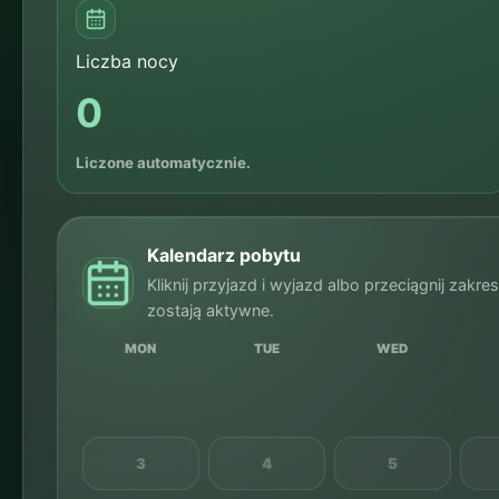
Liczba nocy
0
Liczone automatycznie.
Kalendarz pobytu
Kliknij przyjazd i wyjazd albo przeciągnij zakre
zostają aktywne.
MON
TUE
WED
3
4
5