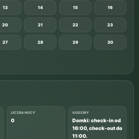
13
14
15
16
20
21
22
23
27
28
29
30
LICZBA NOCY
GODZINY
0
Domki: check-in od
16:00, check-out do
11:00.