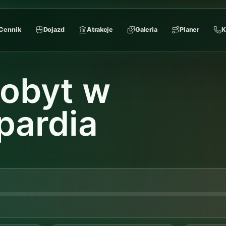
Cennik
Dojazd
Atrakcje
Galeria
Planer
K
pobyt w
pardia