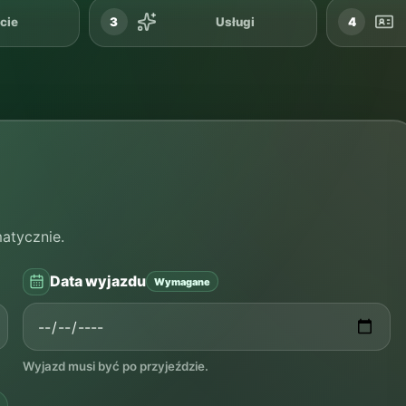
cie
3
Usługi
4
atycznie.
Data wyjazdu
Wymagane
Wyjazd musi być po przyjeździe.