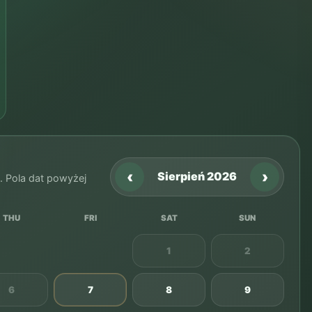
‹
›
Sierpień 2026
s. Pola dat powyżej
THU
FRI
SAT
SUN
1
2
6
7
8
9