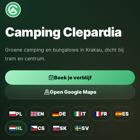
Camping Clepardia
Groene camping en bungalows in Krakau, dicht bij
tram en centrum.
Boek je verblijf
Open Google Maps
PL
EN
DE
IT
FR
ES
NL
CS
SK
SV