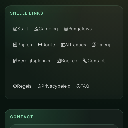
SNELLE LINKS
Start
Camping
Bungalows
Prijzen
Route
Attracties
Galerij
Verblijfsplanner
Boeken
Contact
Regels
Privacybeleid
FAQ
CONTACT