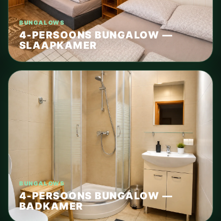
BUNGALOWS
4-PERSOONS BUNGALOW —
SLAAPKAMER
BUNGALOWS
4-PERSOONS BUNGALOW —
BADKAMER