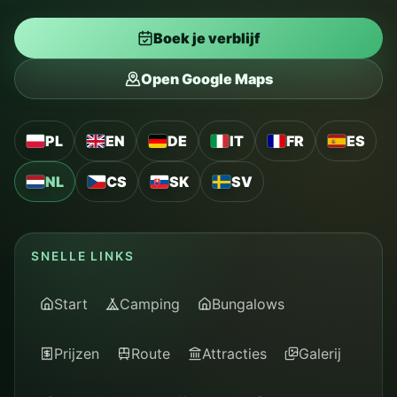
Boek je verblijf
Open Google Maps
PL
EN
DE
IT
FR
ES
NL
CS
SK
SV
SNELLE LINKS
Start
Camping
Bungalows
Prijzen
Route
Attracties
Galerij