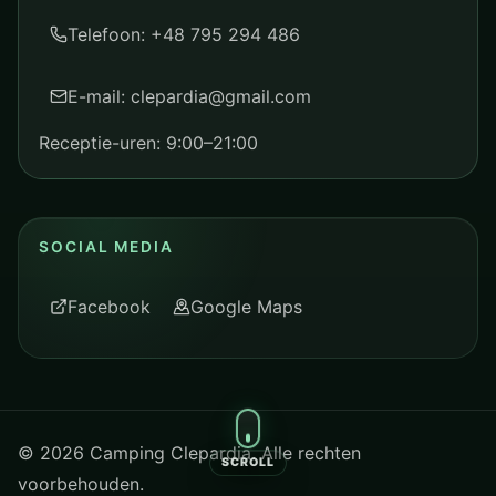
Telefoon: +48 795 294 486
E-mail: clepardia@gmail.com
Receptie-uren: 9:00–21:00
SOCIAL MEDIA
Facebook
Google Maps
©
2026
Camping Clepardia. Alle rechten
SCROLL
voorbehouden.