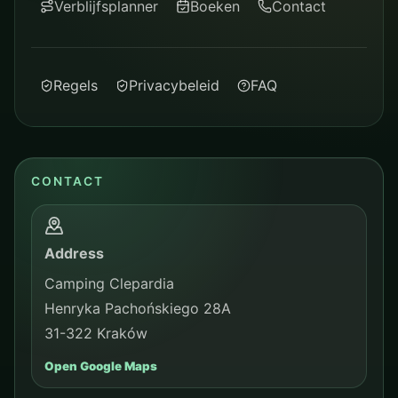
Verblijfsplanner
Boeken
Contact
Regels
Privacybeleid
FAQ
CONTACT
Address
Camping Clepardia
Henryka Pachońskiego 28A
31-322 Kraków
Open Google Maps