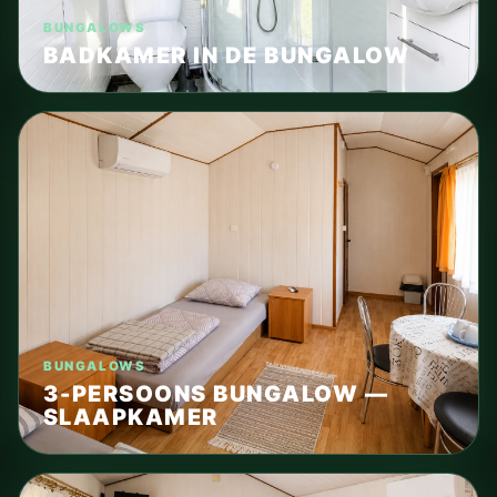
BUNGALOWS
BADKAMER IN DE BUNGALOW
BUNGALOWS
3-PERSOONS BUNGALOW —
SLAAPKAMER