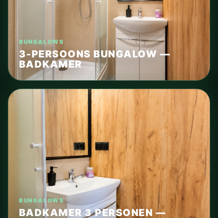
BUNGALOWS
3-PERSOONS BUNGALOW —
BADKAMER
BUNGALOWS
BADKAMER 3 PERSONEN —