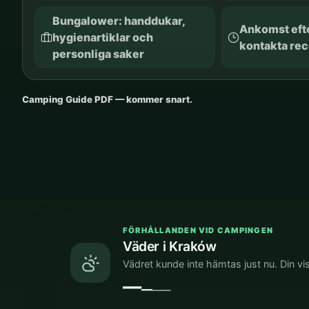
Bungalower: handdukar,
Ankomst efte
hygienartiklar och
kontakta re
personliga saker
Camping Guide PDF — kommer snart.
FÖRHÅLLANDEN VID CAMPINGEN
Väder i Kraków
Vädret kunde inte hämtas just nu. Din v
—
—
—
—