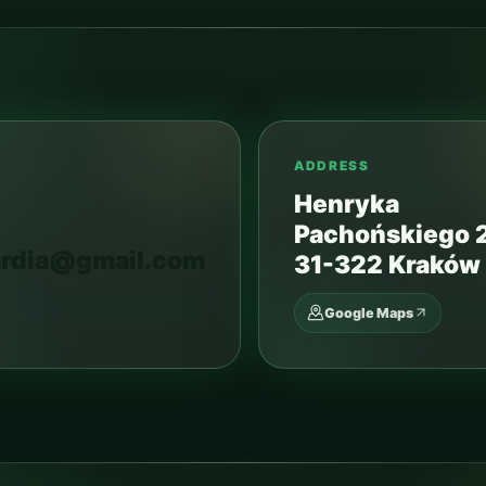
ADDRESS
Henryka
Pachońskiego 
ardia@gmail.com
31-322 Kraków
Google Maps