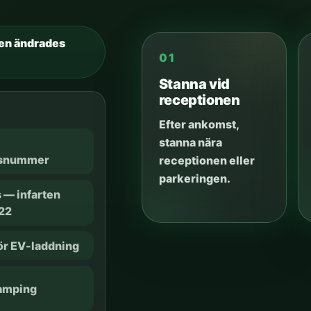
en ändrades
01
Stanna vid
receptionen
Efter ankomst,
stanna nära
gsnummer
receptionen eller
parkeringen.
 — infarten
22
för EV-laddning
amping