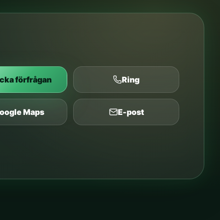
cka förfrågan
Ring
oogle Maps
E-post