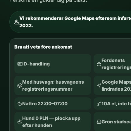
Vi rekommenderar Google Maps eftersom infart
2022.
Bra att veta före ankomst
Fordonets
ID-handling
registrerin
Med husvagn: husvagnens
Google Maps
registreringsnummer
ändrades 20
Nattro 22:00–07:00
10A el, inte 
Hund 0 PLN — plocka upp
Grön stadsc
efter hunden