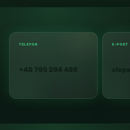
TELEFON
E-POST
+48 795 294 486
clep