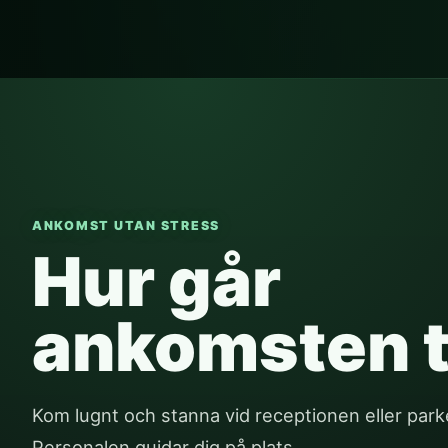
ANKOMST UTAN STRESS
Hur går
ankomsten ti
Kom lugnt och stanna vid receptionen eller park
Personalen guidar dig på plats.