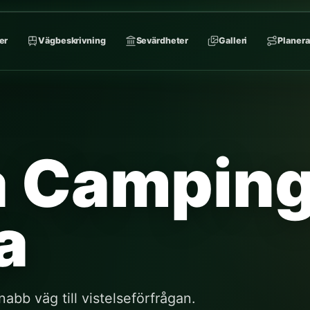
er
Vägbeskrivning
Sevärdheter
Galleri
Planera
a Campin
a
bb väg till vistelseförfrågan.