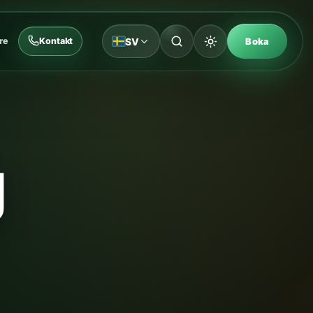
SV
re
Kontakt
Boka
g