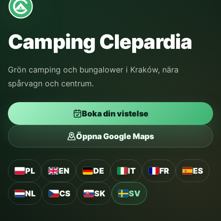
Camping Clepardia
Grön camping och bungalower i Kraków, nära
spårvagn och centrum.
Boka din vistelse
Öppna Google Maps
PL
EN
DE
IT
FR
ES
NL
CS
SK
SV