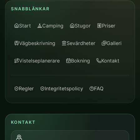
SNABBLÄNKAR
Start
Camping
Stugor
Priser
Vägbeskrivning
Sevärdheter
Galleri
Vistelseplanerare
Bokning
Kontakt
Regler
Integritetspolicy
FAQ
KONTAKT