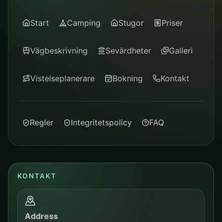
Start
Camping
Stugor
Priser
Vägbeskrivning
Sevärdheter
Galleri
Vistelseplanerare
Bokning
Kontakt
Regler
Integritetspolicy
FAQ
KONTAKT
Address