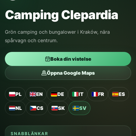
Camping Clepardia
Grön camping och bungalower i Kraków, nära
spårvagn och centrum.
Boka din vistelse
Öppna Google Maps
PL
EN
DE
IT
FR
ES
NL
CS
SK
SV
SNABBLÄNKAR