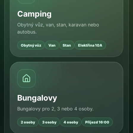
Camping
Obytný vůz, van, stan, karavan nebo
autobus.
Obytný vůz
Van
Stan
Elektřina 10A
Bungalovy
Bungalovy pro 2, 3 nebo 4 osoby.
2 osoby
3 osoby
4 osoby
Příjezd 16:00