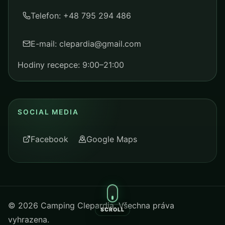
Telefon: +48 795 294 486
E-mail: clepardia@gmail.com
Hodiny recepce: 9:00–21:00
SOCIAL MEDIA
Facebook
Google Maps
©
2026
Camping Clepardia. Všechna práva
SCROLL
vyhrazena.