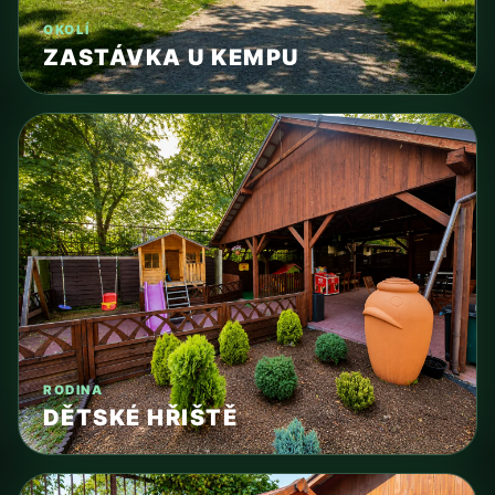
OKOLÍ
ZASTÁVKA U KEMPU
RODINA
DĚTSKÉ HŘIŠTĚ