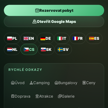
Rezervovat pobyt
Otevřít Google Maps
PL
EN
DE
IT
FR
ES
NL
CS
SK
SV
RYCHLÉ ODKAZY
Úvod
Camping
Bungalovy
Ceny
Doprava
Atrakce
Galerie