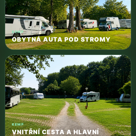
KEMP
OBYTNÁ AUTA POD STROMY
KEMP
VNITŘNÍ CESTA A HLAVNÍ