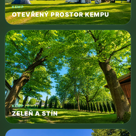
KEMP
OTEVŘENÝ PROSTOR KEMPU
KEMP
ZELEŇ A STÍN