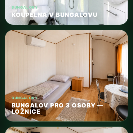
BUNGALOVY
KOUPELNA V BUNGALOVU
BUNGALOVY
BUNGALOV PRO 3 OSOBY —
LOŽNICE