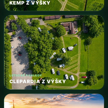
KEMP Z VÝŠKY
LETECKÉ POHLEDY
CLEPARDIA Z VÝŠKY