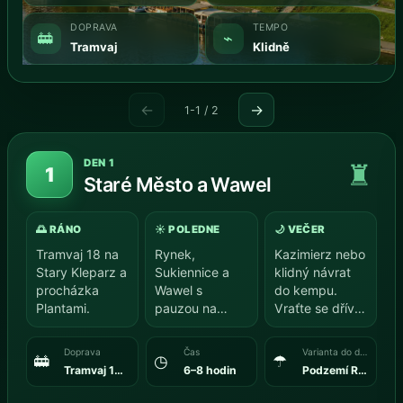
DOPRAVA
TEMPO
🚋
⌁
Tramvaj
Klidně
←
→
1-1 / 2
DEN 1
♜
1
Staré Město a Wawel
🌅 RÁNO
☀️ POLEDNE
🌙 VEČER
Tramvaj 18 na
Rynek,
Kazimierz nebo
Stary Kleparz a
Sukiennice a
klidný návrat
procházka
Wawel s
do kempu.
Plantami.
pauzou na
Vraťte se dříve,
oběd.
aby děti
zakončily den
Doprava
Čas
Varianta do deště
🚋
◷
☂
v…
Tramvaj 18 + chůze
6–8 hodin
Podzemí Rynku + muzeum na Wawelu.