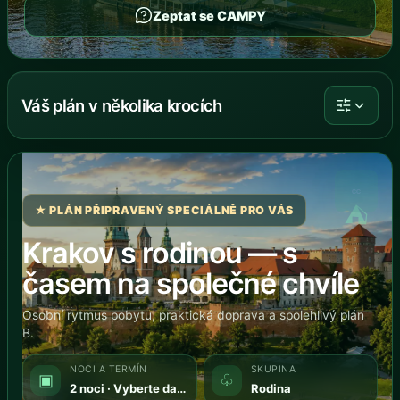
Zeptat se CAMPY
Váš plán v několika krocích
⛺
★ PLÁN PŘIPRAVENÝ SPECIÁLNĚ PRO VÁS
Krakov s rodinou — s
časem na společné chvíle
Osobní rytmus pobytu, praktická doprava a spolehlivý plán
B.
NOCI A TERMÍN
SKUPINA
▣
♧
2 noci · Vyberte datum
Rodina