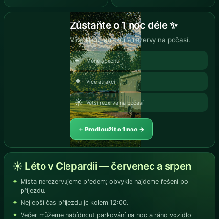
Zůstaňte o 1 noc déle ✨
Více klidu, atrakcí a rezervy na počasí.
⌁
Méně spěchu
✦
Více atrakcí
☀
Větší rezerva na počasí
＋ Prodloužit o 1 noc →
☀ Léto v Clepardii — červenec a srpen
Místa nerezervujeme předem; obvykle najdeme řešení po
příjezdu.
Nejlepší čas příjezdu je kolem 12:00.
Večer můžeme nabídnout parkování na noc a ráno vozidlo