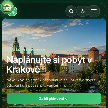
PLÁNOVAČ POBYTU
Naplánujte si pobyt v
Krakově
Několik voleb stačí k osobnímu plánu návštěv, dopravy,
odpočinku a počasí pro váš termín.
Začít plánovat