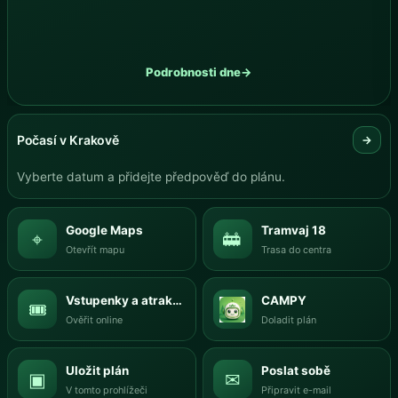
Podrobnosti dne
→
Počasí v Krakově
→
Vyberte datum a přidejte předpověď do plánu.
Google Maps
Tramvaj 18
⌖
🚋
Otevřít mapu
Trasa do centra
Vstupenky a atrakce
CAMPY
🎟
Ověřit online
Doladit plán
Uložit plán
Poslat sobě
▣
✉
V tomto prohlížeči
Připravit e-mail