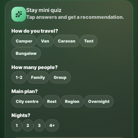
Stay mini quiz
Tap answers and get a recommendation.
How do you travel?
Camper
Van
Caravan
Tent
Bungalow
How many people?
1-2
Family
Group
Main plan?
City centre
Rest
Region
Overnight
Nights?
1
2
3
4+