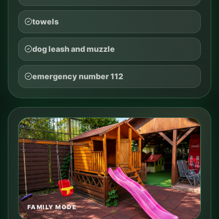
towels
dog leash and muzzle
emergency number 112
FAMILY MODE