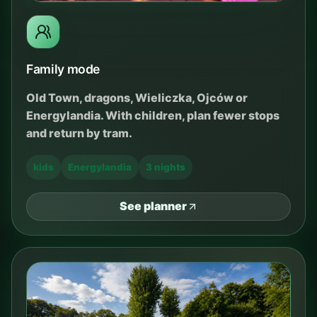
Family mode
Old Town, dragons, Wieliczka, Ojców or
Energylandia. With children, plan fewer stops
and return by tram.
kids
Energylandia
3 nights
See planner