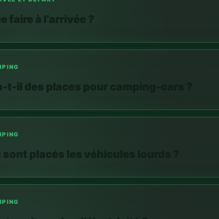
PING
a-t-il des places pour camping-cars ?
PING
 sont placés les véhicules lourds ?
PING
ut-on brancher l’électricité ?