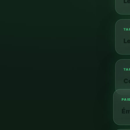
TAR
Chiens et animaux
Le
Services
TAR
Co
PAI
Ém
ARR