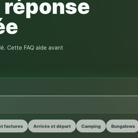
ée
lé. Cette FAQ aide avant
t factures
Arrivée et départ
Camping
Bungalows