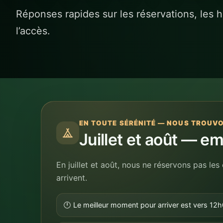
l’accès.
EN TOUTE SÉRÉNITÉ — NOUS TROUV
Juillet et août — 
En juillet et août, nous ne réservons pas le
arrivent.
🕛 Le meilleur moment pour arriver est vers 12
🌙 Même le soir, nous trouvons souvent une solu
vers la zone de camping le lendemain lorsqu’un