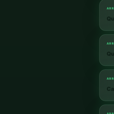
Qu
ARR
Qu
ARR
Ca
ARR
Que