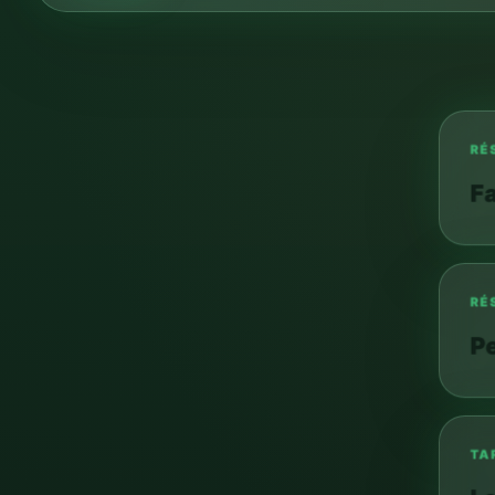
RÉS
CATÉGORIES FAQ
Fa
Réservations
Tarifs
RÉS
Paiements et factures
Pe
Arrivée et départ
Camping
TAR
Le 
Bungalows
Accès