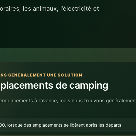
ONS GÉNÉRALEMENT UNE SOLUTION
emplacements de camping
s emplacements à l’avance, mais nous trouvons généralement 
h00, lorsque des emplacements se libèrent après les départs.
tion. En cas de forte occupation, la réception peut proposer un park
 emplacement se libère.