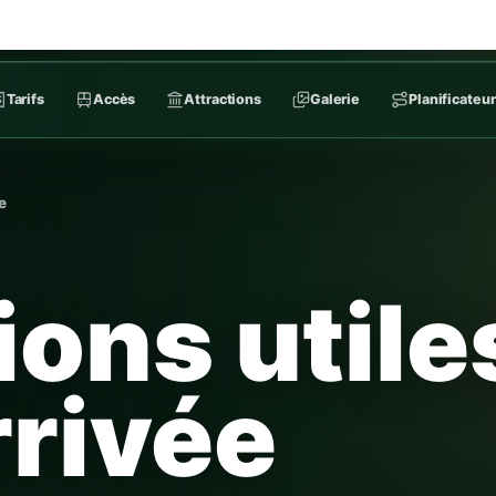
Tarifs
Accès
Attractions
Galerie
Planificateur
e
ions utile
rrivée
raires, les animaux, l’électricité et