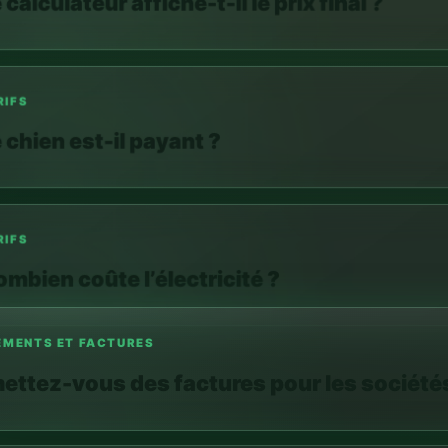
IFS
 chien est-il payant ?
IFS
mbien coûte l’électricité ?
EMENTS ET FACTURES
ettez-vous des factures pour les société
IVÉE ET DÉPART