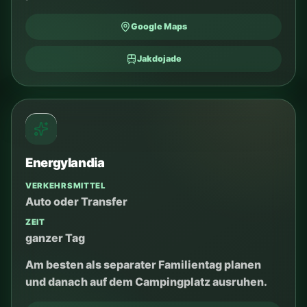
Jakdojade
Zakopane
VERKEHRSMITTEL
Auto oder Transfer
ZEIT
ganzer Tag
Bei kurzem Aufenthalt ein intensiver Plan. Früh
losfahren und Route prüfen.
Google Maps