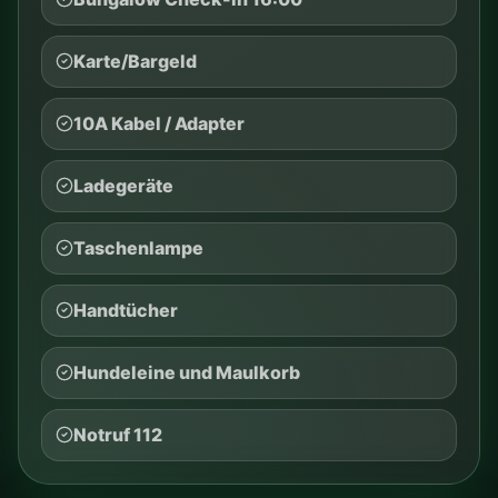
Kinder
Energylandia
3 Nächte
Planer ansehen
CAMPERMODUS