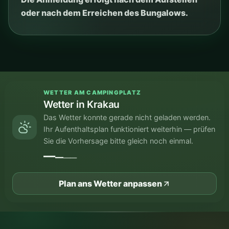
ZENTRUM
Einfache Verbindung Richtung Stary
Kleparz und Zentrum.
BASIS
Eine praktische Basis für Krakau ohne
Parken im engen Zentrum.