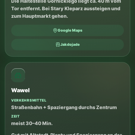
der Altstadt.
Google Maps
Jakdojade
Wieliczka
VERKEHRSMITTEL
Auto, Zug oder lokale Tour
ZEIT
meist halber Tag
Eintrittszeiten und Tickets vorher prüfen. Eine
der beliebtesten Touren außerhalb des