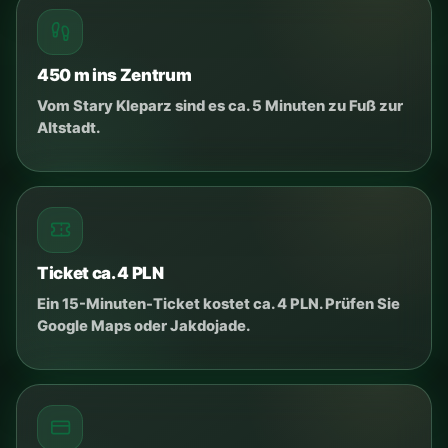
VOR DER ANREISE
Anreise entspannt
vorbereiten
Ein paar schnelle Antworten reichen für eine
Empfehlung und die wichtigsten Punkte vor der
Anreise.
Mini-Quiz
Antworten anklicken und Empfehlung
sehen.
Womit reisen Sie?
Camper
Van
Wohnwagen
Zelt
Bungalow
Wie viele Personen?