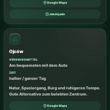
Jakdojade
Galeria Krakowska
VERKEHRSMITTEL
Straßenbahn nach Stary Kleparz / Zentrum
ZEIT
ca. 14–20 Min.
Praktischer Punkt am Bahnhof, Zentrum und
Umstiegen.
Google Maps
Jakdojade