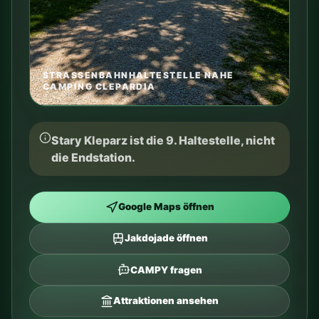
450 m ins Zentrum
Vom Stary Kleparz sind es ca. 5 Minuten zu Fuß zur
Altstadt.
Ticket ca. 4 PLN
Ein 15-Minuten-Ticket kostet ca. 4 PLN. Prüfen Sie
Google Maps oder Jakdojade.