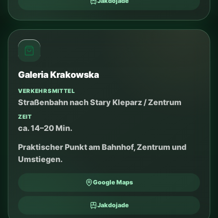
Richtwerte — aktuelle Route vor der Abfahrt prüfen.
STRASSENBAHNTICKETS
Tickets und Apps
Prüfen Sie vor der Fahrt die aktuelle Verbindung und
wählen Sie die bequemste Ticketoption.
SCROLLEN