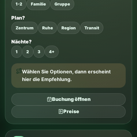
Bungalow Check-in 16:00
Karte/Bargeld
10A Kabel / Adapter
Ladegeräte
Taschenlampe
Handtücher
Hundeleine und Maulkorb
Notruf 112