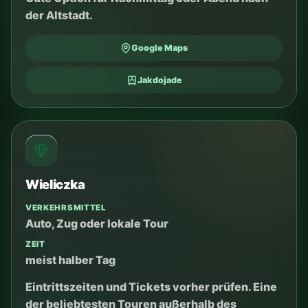
Google Maps
Jakdojade
Energylandia
VERKEHRSMITTEL
Auto oder Transfer
ZEIT
ganzer Tag
Am besten als separater Familientag planen
und danach auf dem Campingplatz ausruhen.