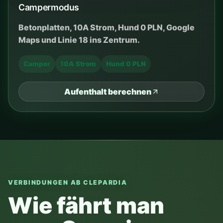
Die Haltestelle Górnickiego liegt ca. 40 m vom
Tor entfernt. Bei Stary Kleparz aussteigen und
zum Hauptmarkt gehen.
Google Maps
Jakdojade
Wawel
VERKEHRSMITTEL
Straßenbahn + Spaziergang durchs Zentrum
ZEIT
meist 30–40 Min.