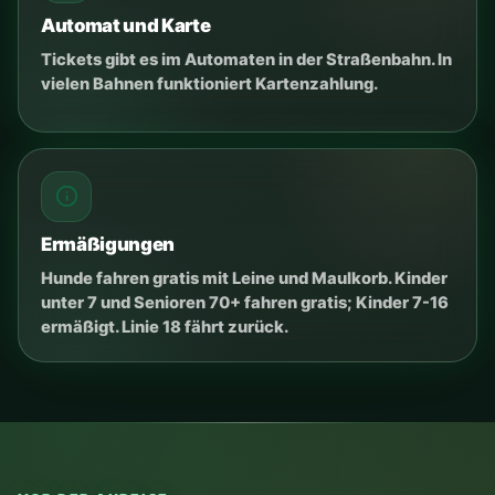
1-2
Familie
Gruppe
Plan?
Zentrum
Ruhe
Region
Transit
Nächte?
1
2
3
4+
Wählen Sie Optionen, dann erscheint
hier die Empfehlung.
Buchung öffnen
Preise