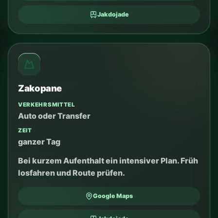
TAURON Arena
VERKEHRSMITTEL
Straßenbahn mit Umstieg oder Auto
ZEIT
meist 35–50 Min.
Bei Veranstaltungen aktuelle Straßensperren
und Rückfahrt prüfen.
Google Maps
Jakdojade