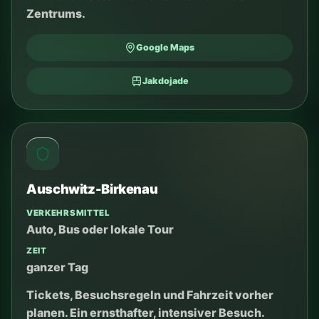
Google Maps
Jakdojade
Ojców
VERKEHRSMITTEL
Am bequemsten mit dem Auto
ZEIT
halber / ganzer Tag
Natur, Spaziergang, Burg und ruhigeres Tempo.
Gute Alternative zum belebten Zentrum.
Google Maps