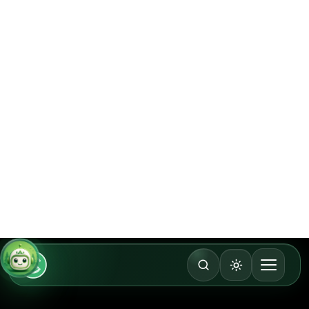
Bei der Rezeption halten
Bitte halten Sie nach der Ankunft nahe der
Rezeption oder am Parkplatz.
02
Das Team zeigt den Platz
Die Rezeption kommt zu Ihnen, zeigt den Platz
und erklärt den Campingplatz.
03
Anmeldung danach