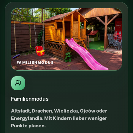
Campermodus
Betonplatten, 10A Strom, Hund 0 PLN, Google
Maps und Linie 18 ins Zentrum.
Camper
10A Strom
Hund 0 PLN
Aufenthalt berechnen
VERBINDUNGEN AB CLEPARDIA
Wie fährt man