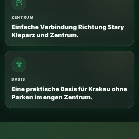
Stary Kleparz
5 min zu Fuß
Altstadt