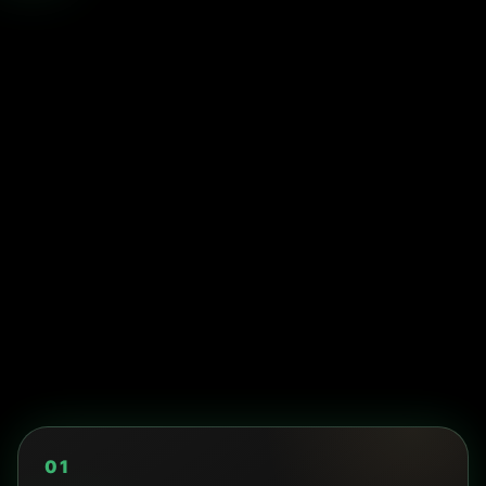
Die Anmeldung erfolgt nach dem Aufstellen
oder nach dem Erreichen des Bungalows.
WETTER AM CAMPINGPLATZ
Wetter in Krakau
Das Wetter konnte gerade nicht geladen werden.
Ihr Aufenthaltsplan funktioniert weiterhin — prüfen
Sie die Vorhersage bitte gleich noch einmal.
—
—
—
—
Plan ans Wetter anpassen