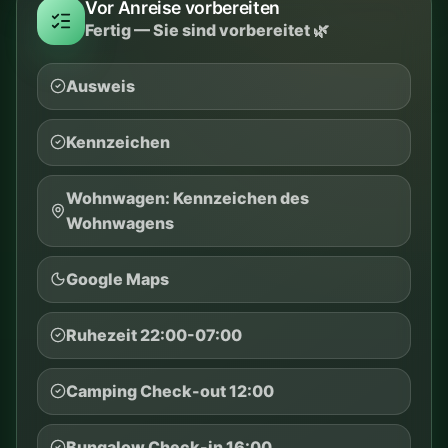
FAMILIENMODUS
Familienmodus
Altstadt, Drachen, Wieliczka, Ojców oder
Energylandia. Mit Kindern lieber weniger
Punkte planen.