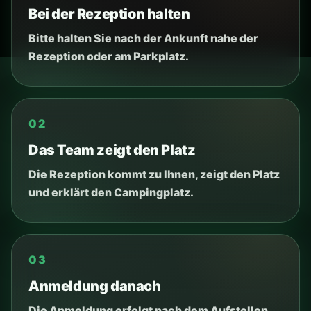
ADRESSE
Henryka Pachońskiego 28A, 31-322
Krakau.
STRASSENBAHN
Straßenbahn nahe am Campingplatz