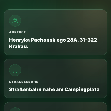
KRAKAU OHNE PARKPLATZSTRESS
Ohne Auto ins Zentrum —
etwa 14 Minuten mit der
Straßenbahn
Lassen Sie Auto, Wohnmobil oder Wohnwagen auf
dem Campingplatz. Die Haltestelle Górnickiego ist
sehr nah, die Linie 18 fährt zum Stary Kleparz.
Camping Clepardia
40 m zu Fuß
Górnickiego
Linie 18