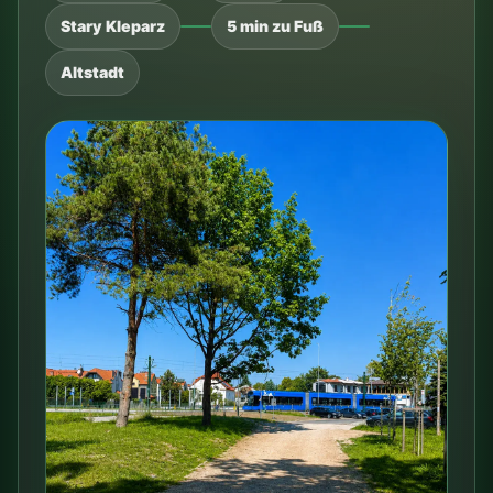
Haltestelle ca. 40 m
Górnickiego liegt sehr nah am Tor von Camping
Clepardia.
Ca. 14 Minuten
Die Linie 18 fährt ca. 9 Haltestellen bis Stary
Kleparz.