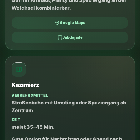
Zentrums.
Google Maps
Jakdojade
Auschwitz-Birkenau
VERKEHRSMITTEL
Auto, Bus oder lokale Tour
ZEIT
ganzer Tag
Tickets, Besuchsregeln und Fahrzeit vorher
planen. Ein ernsthafter, intensiver Besuch.