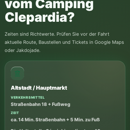
Gut mit Altstadt, Planty und Spaziergang an der
Weichsel kombinierbar.
Google Maps
Jakdojade
Kazimierz
VERKEHRSMITTEL
Straßenbahn mit Umstieg oder Spaziergang ab
Zentrum
ZEIT
meist 35–45 Min.
Gute Option für Nachmittag oder Abend nach