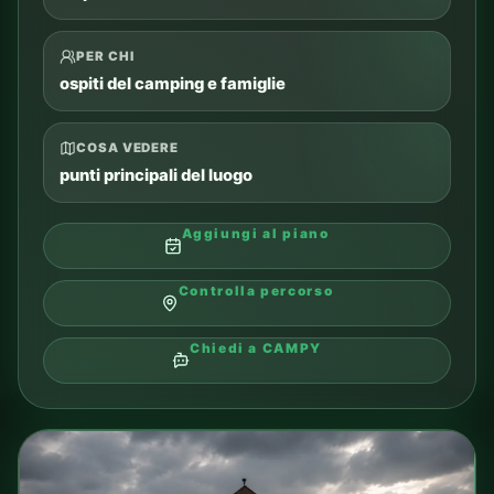
OJCÓW
08
Parco Nazionale di Ojców
Buona idea per una gita più tranquilla fuori città,
tra natura e castelli.