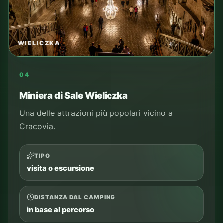
TRASPORTO
tram, auto o tour
TEMPO SUL POSTO
da pianificare
PER CHI
ospiti del camping e famiglie
COSA VEDERE
punti principali del luogo
Aggiungi al piano
Controlla percorso
Vedi i tour