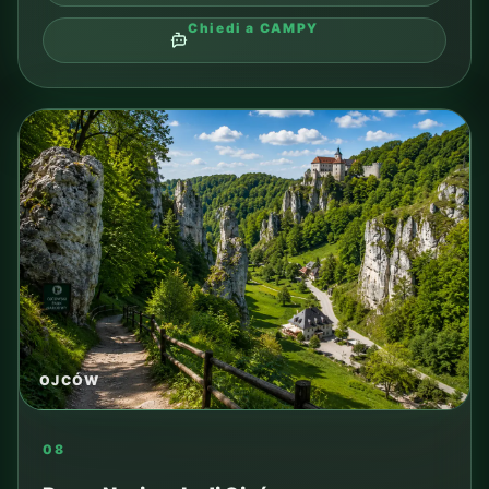
Meta per famiglie, acqua e attività anche
durante una giornata di pioggia.
TIPO
visita o escursione
DISTANZA DAL CAMPING
in base al percorso
TRASPORTO
tram, auto o tour
TEMPO SUL POSTO
da pianificare
PER CHI