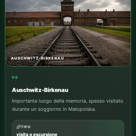
TIPO
visita o escursione
DISTANZA DAL CAMPING
in base al percorso
TRASPORTO
tram, auto o tour
TEMPO SUL POSTO
da pianificare
PER CHI
ospiti del camping e famiglie
COSA VEDERE