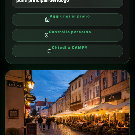
04
Miniera di Sale Wieliczka
Una delle attrazioni più popolari vicino a
Cracovia.
TIPO
visita o escursione
DISTANZA DAL CAMPING
in base al percorso
TRASPORTO
tram, auto o tour
TEMPO SUL POSTO