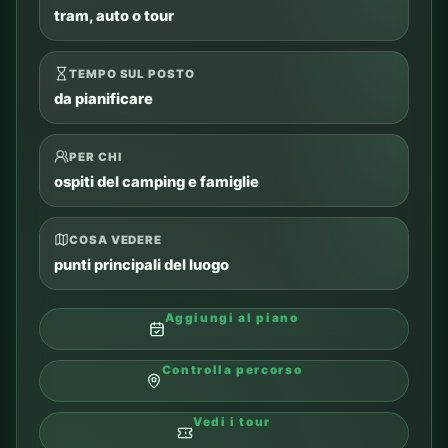
Chiedi a CAMPY
PARCO ACQUATICO
10
Parco Acquatico di Cracovia