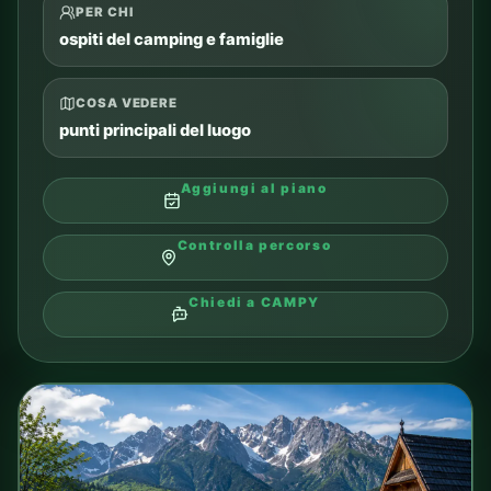
BAGRY
11
Lago Bagry
Spiaggia urbana, passeggiata e relax stagionale
sull’acqua a Cracovia.
TIPO
SCORRI
visita o escursione