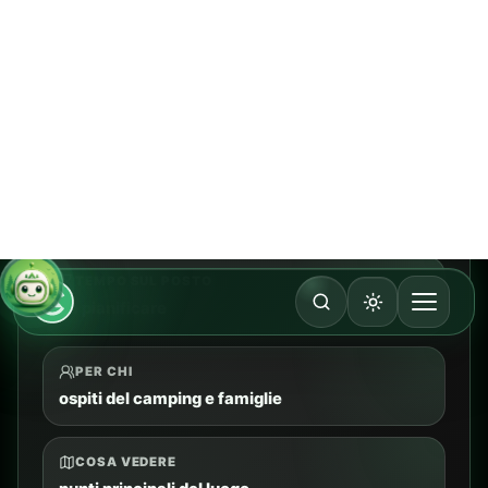
Controlla percorso
Chiedi a CAMPY
WIELICZKA