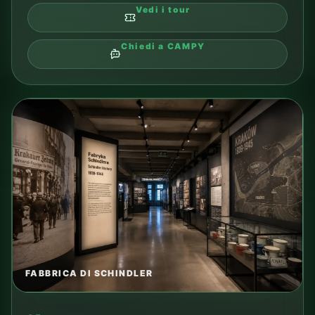
Energylandia
Grande parco divertimenti, molto popolare tra le
famiglie con bambini.
TIPO
visita o escursione
DISTANZA DAL CAMPING
in base al percorso
TRASPORTO
tram, auto o tour
TEMPO SUL POSTO
da pianificare