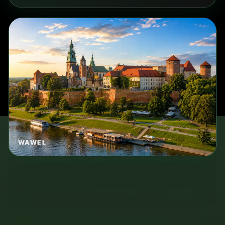
TIPO
visita o escursione
DISTANZA DAL CAMPING
in base al percorso
TRASPORTO
tram, auto o tour
TEMPO SUL POSTO
da pianificare
PER CHI
ospiti del camping e famiglie