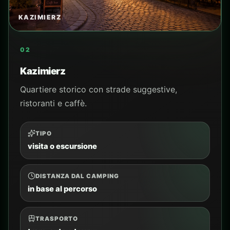
da pianificare
PER CHI
ospiti del camping e famiglie
COSA VEDERE
punti principali del luogo
Aggiungi al piano
Controlla percorso
Vedi i tour
Chiedi a CAMPY