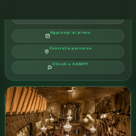
AUSCHWITZ-BIRKENAU
06
Auschwitz-Birkenau
Importante luogo della memoria, spesso visitato
durante un soggiorno in Małopolska.
TIPO
visita o escursione
DISTANZA DAL CAMPING
in base al percorso