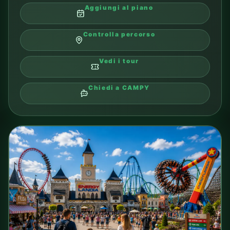
ZAKOPANE
09
Zakopane
Meta popolare per una gita di un giorno verso i
Tatra.
TIPO
visita o escursione
DISTANZA DAL CAMPING
in base al percorso
TRASPORTO