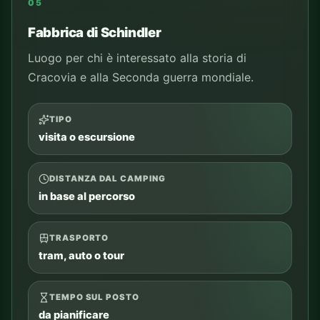
PER CHI
ospiti del camping e famiglie
COSA VEDERE
punti principali del luogo
Aggiungi al piano
Controlla percorso
Vedi i tour
Chiedi a CAMPY