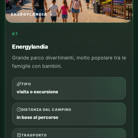
tram, auto o tour
TEMPO SUL POSTO
da pianificare
PER CHI
ospiti del camping e famiglie
COSA VEDERE
punti principali del luogo
Aggiungi al piano
Controlla percorso
Vedi i tour