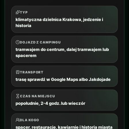
park rozrywki
DOJAZD Z CAMPINGU
orientacyjnie 1-1.5 godz. autem
TRANSPORT
najwygodniej auto lub zorganizowany transfer
CZAS NA MIEJSCU
cały dzień
DLA KOGO
rodziny, dzieci, nastolatki, intensywny dzień
CO ZOBACZYĆ
strefy rodzinne, rollercoastery, atrakcje wodne
w sezonie