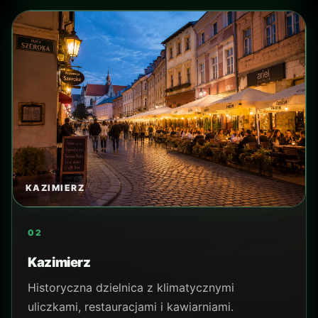
ENERGYLANDIA
07
Energylandia
Duży park rozrywki, popularny szczególnie
wśród rodzin z dziećmi.
TYP