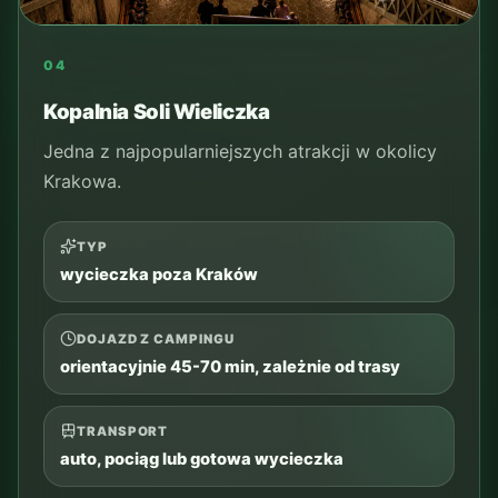
Zakopane
Popularny kierunek jednodniowej wycieczki w
Tatry.
TYP
Tatry i całodniowa trasa
DOJAZD Z CAMPINGU
zwykle 2-2.5 godz. autem w jedną stronę,
bywa dłużej
TRANSPORT
auto, bus lub gotowa wycieczka
CZAS NA MIEJSCU
cały dzień