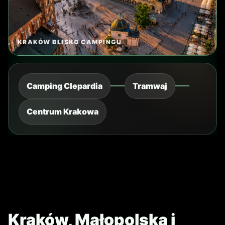
tramwaj + spacer albo taxi
CZAS NA MIEJSCU
1.5-2.5 godz.
DLA KOGO
dorośli, starsza młodzież, historia XX wieku
CO ZOBACZYĆ
wystawa o Krakowie podczas II wojny
światowej
Dodaj do planu
Sprawdź trasę
Zapytaj CAMPY