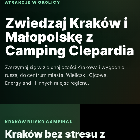
DOJAZD Z CAMPINGU
orientacyjnie 45-70 min, zależnie od trasy
TRANSPORT
auto, pociąg lub gotowa wycieczka
CZAS NA MIEJSCU
3-4 godz. + dojazd
DLA KOGO
rodziny, klasyka Małopolski, plan na pół dnia
CO ZOBACZYĆ
trasa turystyczna, komory solne, Kaplica św.
Kingi