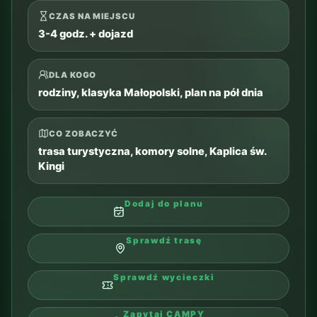
DLA KOGO
dłuższy pobyt 4-5+ nocy, krajobrazy, górski
dzień
CO ZOBACZYĆ
Krupówki, widoki na Tatry, opcjonalnie
Gubałówka
Dodaj do planu
Sprawdź trasę
Sprawdź wycieczki
Zapytaj CAMPY