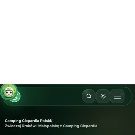
WIELICZKA
04
Kopalnia Soli Wieliczka
Jedna z najpopularniejszych atrakcji w okolicy
Krakowa.
TYP
wycieczka poza Kraków