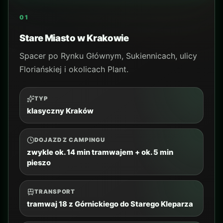
Ważne miejsce pamięci, często odwiedzane
podczas pobytu w Małopolsce.
TYP
miejsce pamięci
DOJAZD Z CAMPINGU
zwykle 1.5-2 godz. w jedną stronę
TRANSPORT
auto, bus, pociąg lub gotowa wycieczka
CZAS NA MIEJSCU
3.5-4.5 godz. + dojazd
DLA KOGO
dorośli i starsza młodzież; poważny,