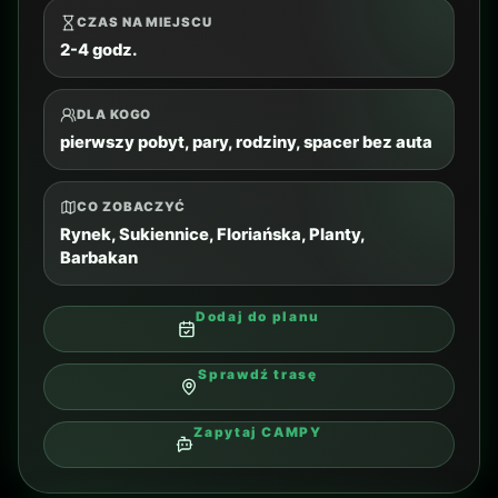
całodniowy plan
CO ZOBACZYĆ
Auschwitz I i Auschwitz II-Birkenau, po
wcześniejszym sprawdzeniu zasad
Dodaj do planu
Sprawdź trasę
Sprawdź wycieczki
Zapytaj CAMPY