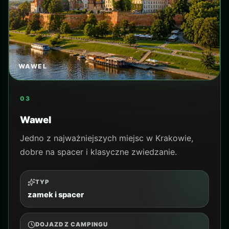
OJCÓW
08
Ojców i Ojcowski Park Narodowy
Dobry pomysł na spokojniejszy wyjazd poza
miasto, z naturą i zamkami.
TYP
natura i zamki
DOJAZD Z CAMPINGU
orientacyjnie 35-55 min autem