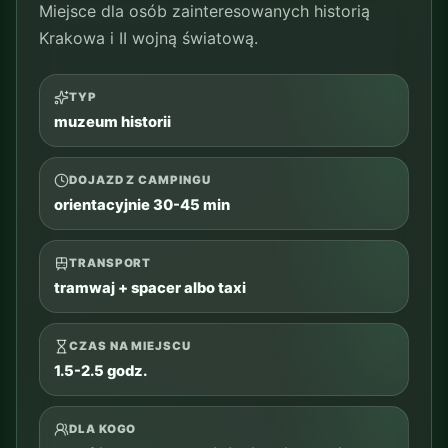
TYP
rodzina, woda, plan na deszcz
DOJAZD Z CAMPINGU
ok. 5 km; orientacyjnie 10-20 min autem lub
25-40 min komunikacją
TRANSPORT
auto, taxi albo komunikacja miejska; sprawdź
aktualną trasę
CZAS NA MIEJSCU
2-4 godz.
DLA KOGO