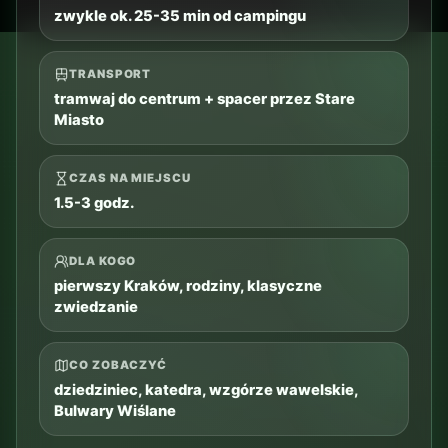
TRANSPORT
najwygodniej auto
CZAS NA MIEJSCU
3-5 godz.
DLA KOGO
spokojniejszy dzień, natura, spacer, rodziny
CO ZOBACZYĆ
Dolina Prądnika, Brama Krakowska, zamek w
Pieskowej Skale
Dodaj do planu
Sprawdź trasę