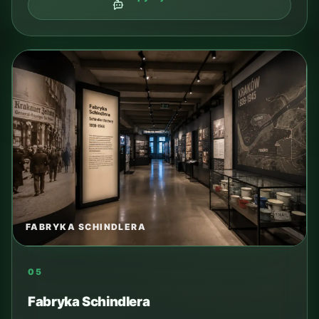
PARK WODNY
10
Park Wodny Kraków
Rodzinny i całoroczny plan na wodę, aktywność
albo deszczowy dzień.