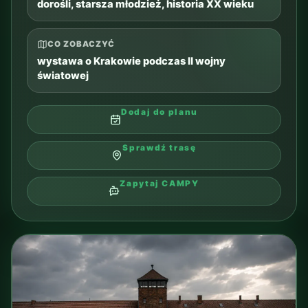
rodziny, dzieci, aktywny dzień i niepogoda
CO ZOBACZYĆ
baseny rekreacyjne, zjeżdżalnie i strefy
rodzinne
Dodaj do planu
Sprawdź trasę
Sprawdź wycieczki
Zapytaj CAMPY
PRZEWIŃ