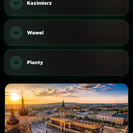
FABRYKA SCHINDLERA
05
Fabryka Schindlera
Miejsce dla osób zainteresowanych historią
Krakowa i II wojną światową.
TYP
muzeum historii
DOJAZD Z CAMPINGU
orientacyjnie 30-45 min
TRANSPORT