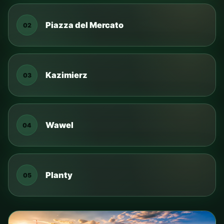
Piazza del Mercato
02
Kazimierz
03
Wawel
04
Planty
05