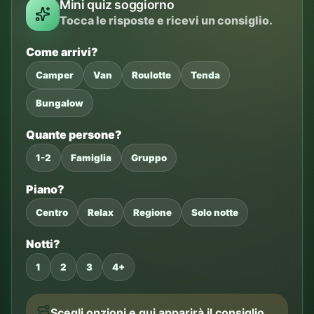
Mini quiz soggiorno
Tocca le risposte e ricevi un consiglio.
Come arrivi?
Camper
Van
Roulotte
Tenda
Bungalow
Quante persone?
1-2
Famiglia
Gruppo
Piano?
Centro
Relax
Regione
Solo notte
Notti?
1
2
3
4+
Scegli opzioni e qui apparirà il consiglio.