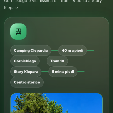
Górnickiego è vicinissima e il tram 18 porta a Stary
Kleparz.
Camping Clepardia
40 m a piedi
Górnickiego
Tram 18
Stary Kleparz
5 min a piedi
Centro storico