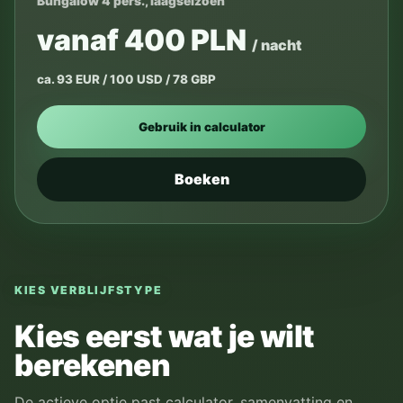
Bungalow 4 pers., laagseizoen
vanaf 400 PLN
/ nacht
ca. 93 EUR / 100 USD / 78 GBP
Gebruik in calculator
Boeken
KIES VERBLIJFSTYPE
Kies eerst wat je wilt
berekenen
De actieve optie past calculator, samenvatting en