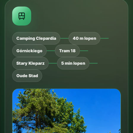
Camping Clepardia
40 m lopen
Górnickiego
Tram 18
Stary Kleparz
5 min lopen
Oude Stad