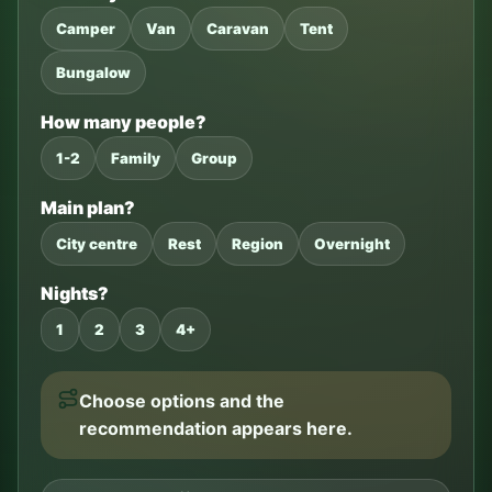
Camper
Van
Caravan
Tent
Bungalow
How many people?
1-2
Family
Group
Main plan?
City centre
Rest
Region
Overnight
Nights?
1
2
3
4+
Choose options and the
recommendation appears here.