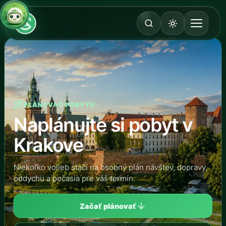
PLÁNOVAČ POBYTU
Naplánujte si pobyt v
Krakove
Niekoľko volieb stačí na osobný plán návštev, dopravy,
oddychu a počasia pre váš termín.
Začať plánovať