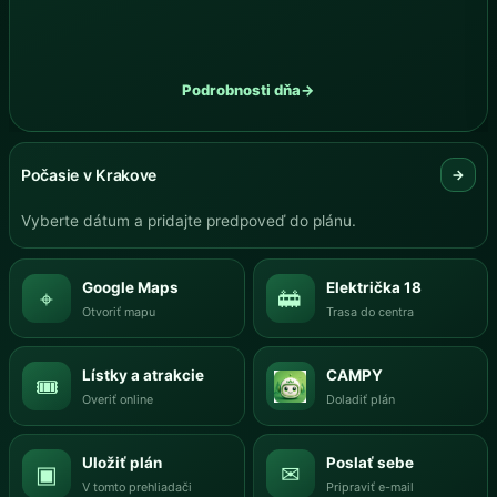
Podrobnosti dňa
→
Počasie v Krakove
→
Vyberte dátum a pridajte predpoveď do plánu.
Google Maps
Električka 18
⌖
🚋
Otvoriť mapu
Trasa do centra
Lístky a atrakcie
CAMPY
🎟
Overiť online
Doladiť plán
Uložiť plán
Poslať sebe
▣
✉
V tomto prehliadači
Pripraviť e-mail