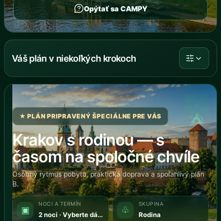
Opýtať sa CAMPY
Váš plán v niekoľkých krokoch
⛺
★ PLÁN PRIPRAVENÝ ŠPECIÁLNE PRE VÁS
Krakov s rodinou — s
časom na spoločné chvíle
Osobný rytmus pobytu, praktická doprava a spoľahlivý plán
B.
NOCI A TERMÍN
SKUPINA
▣
♧
2 noci · Vyberte dátum
Rodina