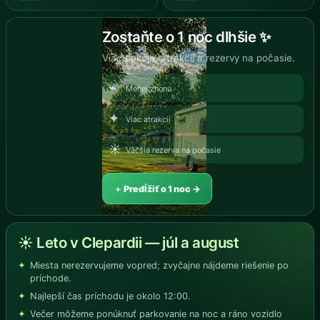
Zostaňte o 1 noc dlhšie ✨
Viac pokoja, atrakcií a rezervy na počasie.
⌁
Menej zhonu
✦
Viac atrakcií
☀
Väčšia rezerva na počasie
＋ Predĺžiť o 1 noc →
☀ Leto v Clepardii — júl a august
Miesta nerezervujeme vopred; zvyčajne nájdeme riešenie po
príchode.
Najlepší čas príchodu je okolo 12:00.
Večer môžeme ponúknuť parkovanie na noc a ráno vozidlo