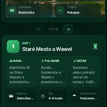
DOPRAVA
TEMPO
🚋
⌁
Električka
Pokojne
←
→
1-1 / 2
DEŇ 1
♜
1
Staré Mesto a Wawel
🌅 RÁNO
☀️ POLUDNIE
🌙 VEČER
Električka 18
Rynek,
Kazimierz
na Stary
Sukiennice a
alebo pokojný
Kleparz a
Wawel s
návrat do
prechádzka
prestávkou na
kempu. Vráťte
Plantami.
obed.
sa skôr, aby
deti zakončili
Doprava
Čas
Dažďová alternatíva
🚋
◷
☂
deň…
Električka 18 + chôdza
6–8 hodín
Podzemie Rynku + múzeum na Waweli.