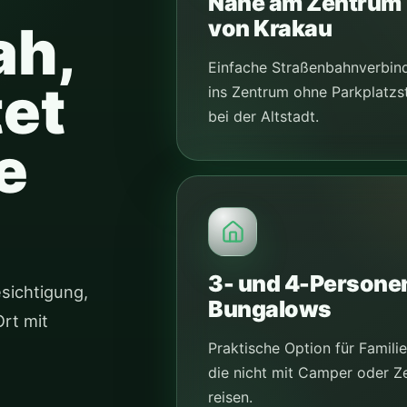
Nahe am Zentrum
von Krakau
ah,
Einfache Straßenbahnverbin
et
ins Zentrum ohne Parkplatzs
bei der Altstadt.
e
3- und 4-Persone
esichtigung,
Bungalows
rt mit
Praktische Option für Familie
die nicht mit Camper oder Ze
reisen.