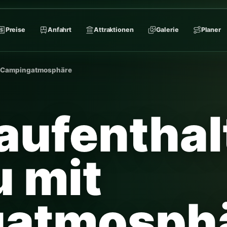
Preise
Anfahrt
Attraktionen
Galerie
Planer
it Campingatmosphäre
aufenthal
u mit
atmosph