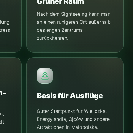
Grüner Raum
Nach dem Sightseeing kann man
an einen ruhigeren Ort außerhalb
dung
des engen Zentrums
tress
zurückkehren.
n-
Basis für Ausflüge
Guter Startpunkt für Wieliczka,
n,
Energylandia, Ojców und andere
lt
Attraktionen in Małopolska.