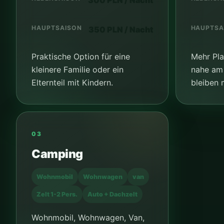
300 PLN / Nacht
HAUPTSAISON
HAUPTSA
350 PLN / Nacht
Praktische Option für eine
Mehr Plat
kleinere Familie oder ein
nahe am
Elternteil mit Kindern.
bleiben 
03
Camping
Wohnmobil
Wohnwagen
van
Zelt 1-2 Pers.
Auto + Dachzelt
Wohnmobil, Wohnwagen, Van,