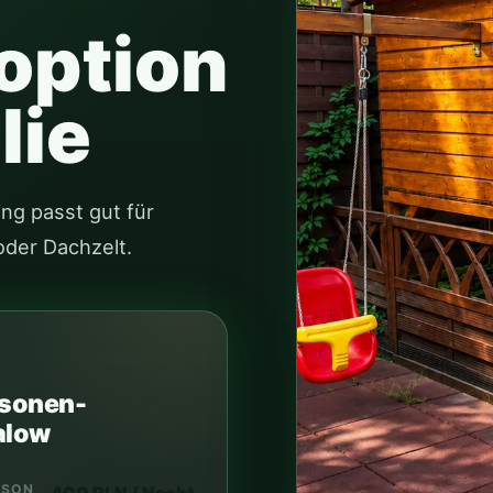
option
lie
ng passt gut für
oder Dachzelt.
sonen-
alow
ISON