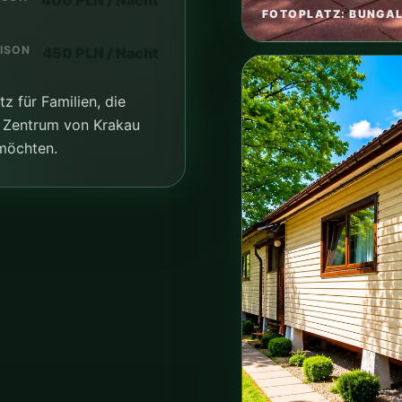
400 PLN / Nacht
FOTOPLATZ: BUNGA
ISON
450 PLN / Nacht
z für Familien, die
 Zentrum von Krakau
möchten.