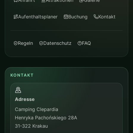
Anfahrt
Attraktionen
Galerie
Aufenthaltsplaner
Buchung
Kontakt
Regeln
Datenschutz
FAQ
KONTAKT
Adresse
Camping Clepardia
Henryka Pachońskiego 28A
31-322 Krakau