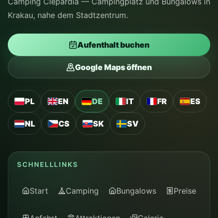
Camping Clepardia — Campingplatz und Bungalows in
Krakau, nahe dem Stadtzentrum.
Aufenthalt buchen
Google Maps öffnen
PL
EN
DE
IT
FR
ES
NL
CS
SK
SV
SCHNELLLINKS
Start
Camping
Bungalows
Preise