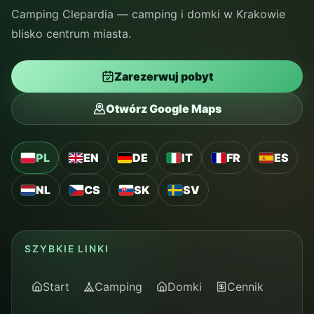
Camping Clepardia — camping i domki w Krakowie
blisko centrum miasta.
Zarezerwuj pobyt
Otwórz Google Maps
PL
EN
DE
IT
FR
ES
NL
CS
SK
SV
SZYBKIE LINKI
Start
Camping
Domki
Cennik