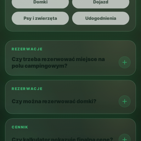
Domki
Dojazd
Psy i zwierzęta
Udogodnienia
REZERWACJE
Czy trzeba rezerwować miejsce na
polu campingowym?
REZERWACJE
Czy można rezerwować domki?
CENNIK
Czy kalkulator pokazuje finalną cenę?