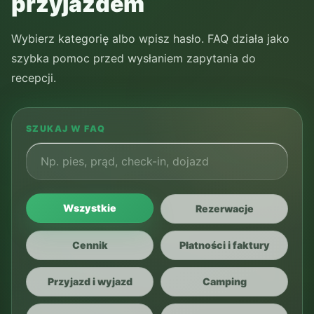
przyjazdem
Wybierz kategorię albo wpisz hasło. FAQ działa jako
szybka pomoc przed wysłaniem zapytania do
recepcji.
SZUKAJ W FAQ
Wszystkie
Rezerwacje
Cennik
Płatności i faktury
Przyjazd i wyjazd
Camping