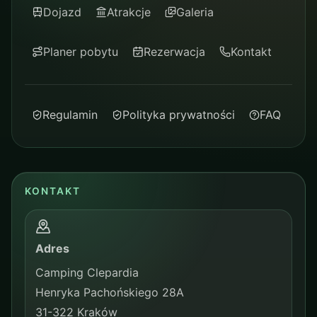
Dojazd
Atrakcje
Galeria
Planer pobytu
Rezerwacja
Kontakt
Regulamin
Polityka prywatności
FAQ
KONTAKT
Adres
Camping Clepardia
Henryka Pachońskiego 28A
31-322 Kraków