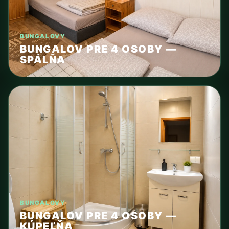
BUNGALOVY
BUNGALOV PRE 4 OSOBY —
SPÁLŇA
BUNGALOVY
BUNGALOV PRE 4 OSOBY —
KÚPEĽŇA