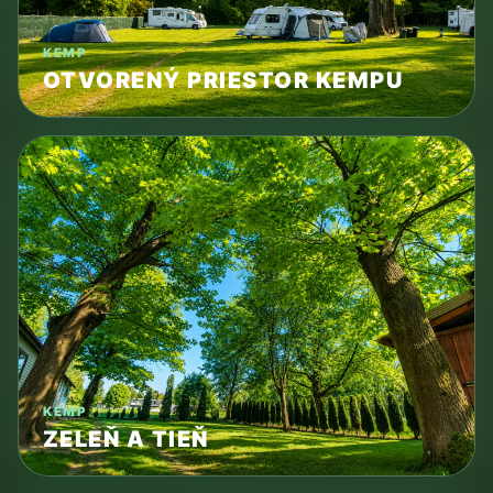
KEMP
OTVORENÝ PRIESTOR KEMPU
KEMP
ZELEŇ A TIEŇ