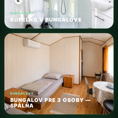
BUNGALOVY
KÚPEĽŇA V BUNGALOVE
BUNGALOVY
BUNGALOV PRE 3 OSOBY —
SPÁLŇA