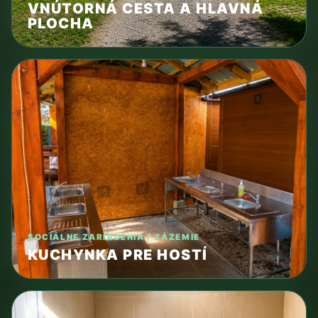
VNÚTORNÁ CESTA A HLAVNÁ
PLOCHA
SOCIÁLNE ZARIADENIA / ZÁZEMIE
KUCHYNKA PRE HOSTÍ