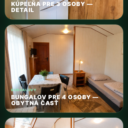
KÚPEĽŇA PRE 3 OSOBY —
DETAIL
BUNGALOVY
BUNGALOV PRE 4 OSOBY —
OBYTNÁ ČASŤ