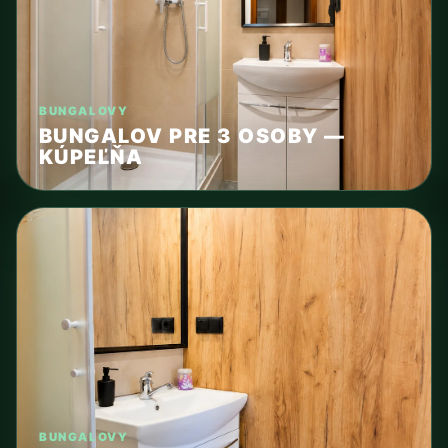
BUNGALOVY
BUNGALOV PRE 3 OSOBY —
KÚPEĽŇA
BUNGALOVY