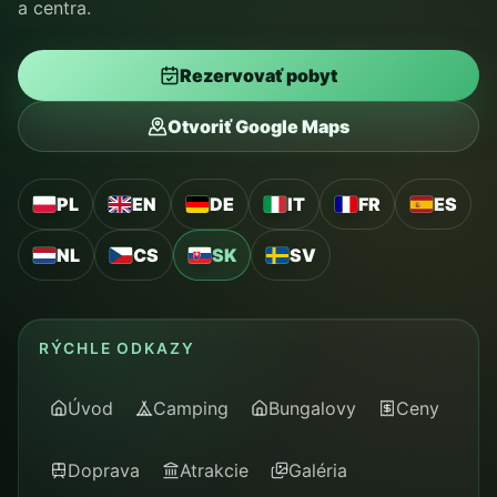
a centra.
Rezervovať pobyt
Otvoriť Google Maps
PL
EN
DE
IT
FR
ES
NL
CS
SK
SV
RÝCHLE ODKAZY
Úvod
Camping
Bungalovy
Ceny
Doprava
Atrakcie
Galéria