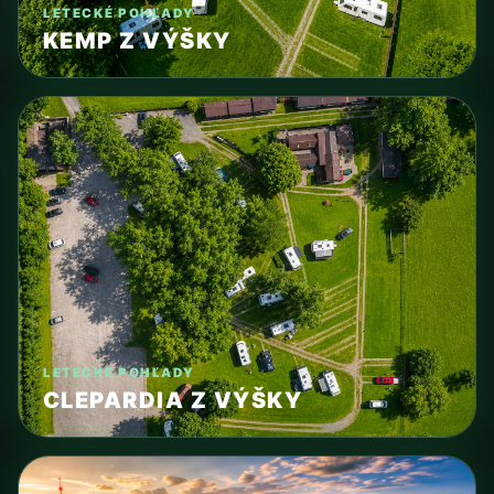
LETECKÉ POHĽADY
KEMP Z VÝŠKY
LETECKÉ POHĽADY
CLEPARDIA Z VÝŠKY