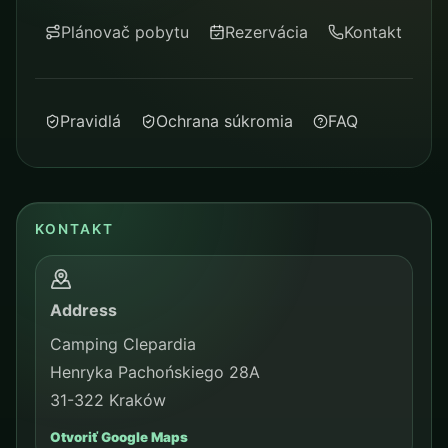
Plánovač pobytu
Rezervácia
Kontakt
Pravidlá
Ochrana súkromia
FAQ
KONTAKT
Address
Camping Clepardia
Henryka Pachońskiego 28A
31-322 Kraków
Otvoriť Google Maps