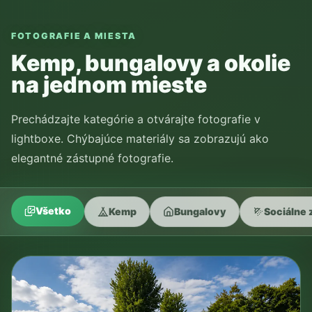
FOTOGRAFIE A MIESTA
Kemp, bungalovy a okolie
na jednom mieste
Prechádzajte kategórie a otvárajte fotografie v
lightboxe. Chýbajúce materiály sa zobrazujú ako
elegantné zástupné fotografie.
Všetko
Kemp
Bungalovy
Sociálne 