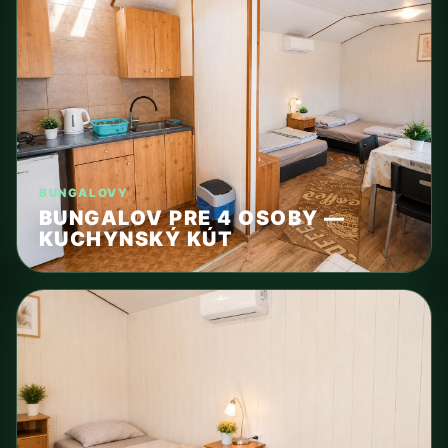
BUNGALOVY
BUNGALOV PRE 4 OSOBY —
KUCHYNSKÝ KÚT